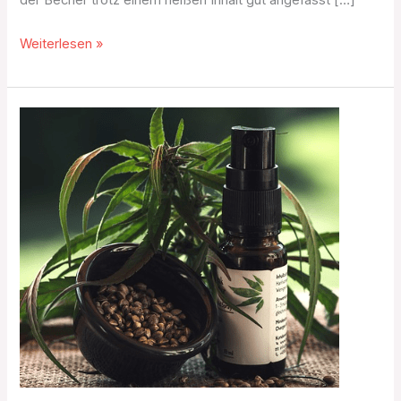
der Becher trotz einem heißen Inhalt gut angefasst […]
Weiterlesen »
Growshop:
überzeugendes
Sortiment