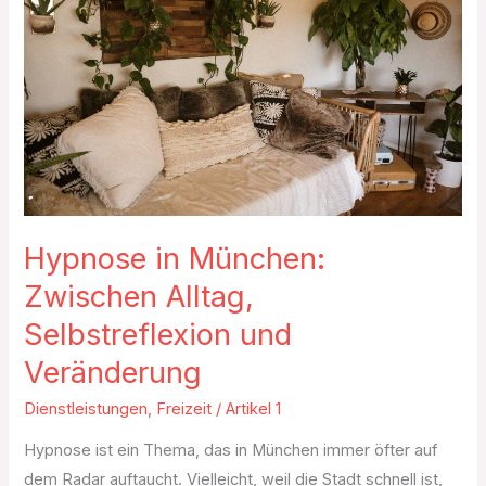
Zwischen
Alltag,
Selbstreflexion
und
Veränderung
Hypnose in München:
Zwischen Alltag,
Selbstreflexion und
Veränderung
Dienstleistungen
,
Freizeit
/
Artikel 1
Hypnose ist ein Thema, das in München immer öfter auf
dem Radar auftaucht. Vielleicht, weil die Stadt schnell ist,