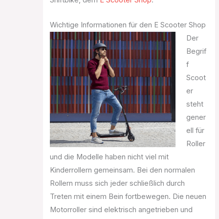
Shiftbike, dem
E Scooter Shop
.
Wichtige Informationen für den E Scooter Shop
Der
Begrif
f
Scoot
er
steht
gener
ell für
Roller
und die Modelle haben nicht viel mit
Kinderrollern gemeinsam. Bei den normalen
Rollern muss sich jeder schließlich durch
Treten mit einem Bein fortbewegen. Die neuen
Motorroller sind elektrisch angetrieben und