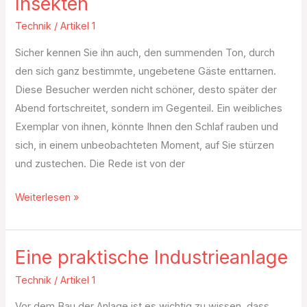
Insekten
Technik
/
Artikel 1
Sicher kennen Sie ihn auch, den summenden Ton, durch
den sich ganz bestimmte, ungebetene Gäste enttarnen.
Diese Besucher werden nicht schöner, desto später der
Abend fortschreitet, sondern im Gegenteil. Ein weibliches
Exemplar von ihnen, könnte Ihnen den Schlaf rauben und
sich, in einem unbeobachteten Moment, auf Sie stürzen
und zustechen. Die Rede ist von der
Weiterlesen »
Eine praktische Industrieanlage
Eine
praktische
Technik
/
Artikel 1
Industrieanlage
Vor dem Bau der Anlage ist es wichtig zu wissen, dass